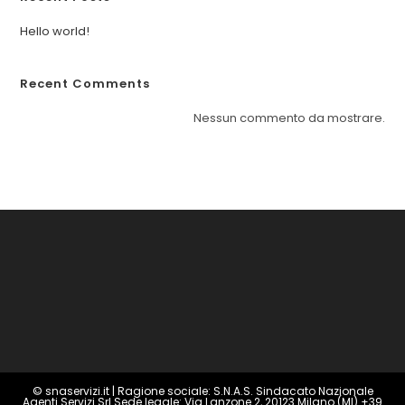
Hello world!
Recent Comments
Nessun commento da mostrare.
©
snaservizi.it
| Ragione sociale: S.N.A.S. Sindacato Nazionale
Agenti Servizi Srl Sede legale: Via Lanzone 2, 20123 Milano (MI)
+39